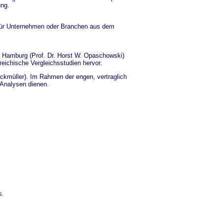
ung.
 für Unternehmen oder Branchen aus dem
 in Hamburg (Prof. Dr. Horst W. Opaschowski)
ichische Vergleichsstudien hervor.
uckmüller). Im Rahmen der engen, vertraglich
 Analysen dienen.
s
.