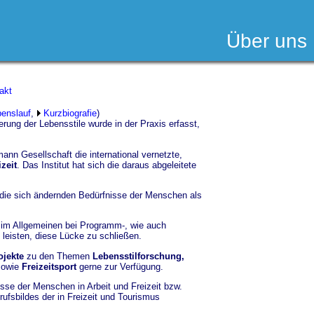
Über uns
akt
enslauf
,
Kurzbiografie
)
tierung der Lebensstile wurde in der Praxis erfasst,
ann Gesellschaft die international vernetzte,
zeit
. Das Institut hat sich die daraus abgeleitete
 die sich ändernden Bedürfnisse der Menschen als
 im Allgemeinen bei Programm-, wie auch
 leisten, diese Lücke zu schließen.
ojekte
zu den Themen
Lebensstilforschung,
owie
Freizeitsport
gerne zur Verfügung.
se der Menschen in Arbeit und Freizeit bzw.
rufsbildes der in Freizeit und Tourismus