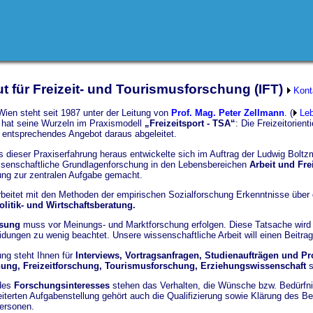
ut für Freizeit- und Tourismusforschung (IFT)
Kont
Wien steht seit 1987 unter der Leitung von
Prof. Mag. Peter Zellmann
. (
Leb
 hat seine Wurzeln im Praxismodell
„Freizeitsport - TSA“
: Die Freizeitorien
 entsprechendes Angebot daraus abgeleitet.
 dieser Praxiserfahrung heraus entwickelte sich im Auftrag der Ludwig Boltzm
ssenschaftliche Grundlagenforschung in den Lebensbereichen
Arbeit und Frei
ng zur zentralen Aufgabe gemacht.
arbeitet mit den Methoden der empirischen Sozialforschung Erkenntnisse über
olitik- und Wirtschaftsberatung.
ssung
muss vor Meinungs- und Marktforschung erfolgen. Diese Tatsache wird
dungen zu wenig beachtet. Unsere wissenschaftliche Arbeit will einen Beitrag
tung steht Ihnen für
Interviews, Vortragsanfragen, Studienaufträgen und Pr
hung, Freizeitforschung, Tourismusforschung, Erziehungswissenschaft
s
 des
Forschungsinteresses
stehen das Verhalten, die Wünsche bzw. Bedürfnis
eiterten Aufgabenstellung gehört auch die Qualifizierung sowie Klärung des Be
ersonen.