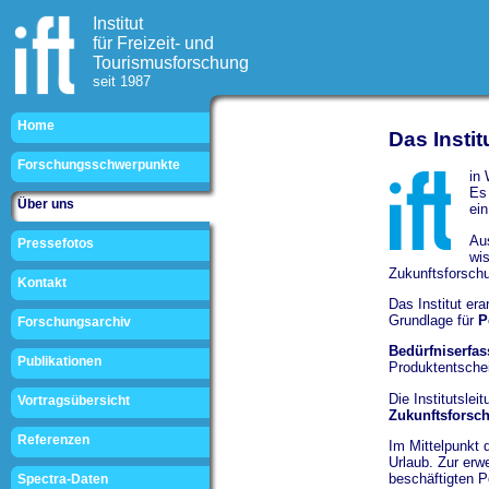
Institut
für Freizeit- und
Tourismusforschung
seit 1987
Home
Das Instit
Forschungsschwerpunkte
in 
Es
Über uns
ein
Aus
Pressefotos
wi
Zukunftsforschu
Kontakt
Das Institut er
Grundlage für
P
Forschungsarchiv
Bedürfniserfa
Publikationen
Produktentschei
Die Institutslei
Vortragsübersicht
Zukunftsforsc
Referenzen
Im Mittelpunkt
Urlaub. Zur erw
beschäftigten P
Spectra-Daten