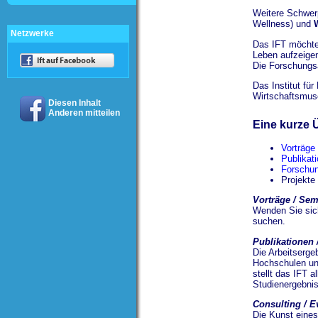
Weitere Schwerp
Wellness) und
Netzwerke
Das IFT möchte 
Leben aufzeige
Die Forschungsa
Das Institut fü
Wirtschaftsmuse
Diesen Inhalt
Anderen mitteilen
Eine kurze Ü
Vorträge
Publikat
Forschun
Projekte 
Vorträge / Sem
Wenden Sie sich
suchen.
Publikationen /
Die Arbeitserge
Hochschulen und
stellt das IFT 
Studienergebnis
Consulting / E
Die Kunst eines