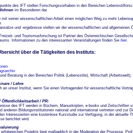
unkte des IFT stellen Forschungsvorhaben in den Bereichen Lebensstilforschu
Wohnen
im Besonderen dar.
mit seiner wissenschaftlichen Arbeit einen möglichen Weg zu mehr Lebensqual
n.
nsätze und -ergebnisse stellen wir der wissenschaftlichen und allgemeinen Ö
r Freizeit- und Tourismusforschung ist Partner des Österreichischen Gesellsch
ums. Informationen zu den interessanten Veranstaltungen finden Sie
hier
.
bersicht über die Tätigkeiten des Instituts:
ionen
gsarchiv
und Beratung in den Bereichen Politik (Lebensstile), Wirtschaft (Arbeitswelt),
inare / Lehre
 an unser Institut, wenn Sie einen Vortragenden für wissenschaftliche Vorträ
 Öffentlichkeitsarbeit / PR:
bnisse des IFT werden in Büchern, Manuskripten, e-books und Zeitschriften ve
 anderen Bildungsinstitutionen national und international vertreten und zur D
allen Interessierten eine kostenlose Kurzstudie zur Verfügung, in der aktuelle
se berichtet wird.
valuierung
 erfolgreichen Projekts liegt maßgeblich in der Moderation der Prozesse. Pro